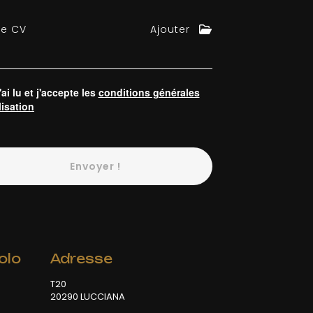
re CV
Ajouter
'ai lu et j'accepte les
conditions générales
lisation
Envoyer !
olo
Adresse
T20
20290 LUCCIANA