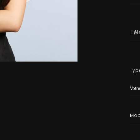
Typ
Votr
Mob